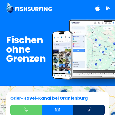
FISHSURFING
Fischen
ohne
Grenzen
Oder-Havel-Kanal bei Oranienburg