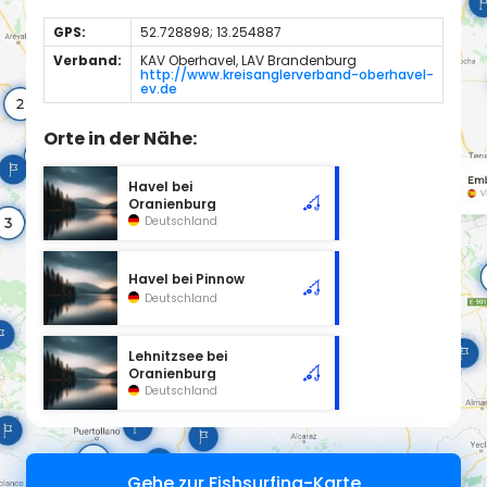
GPS:
52.728898; 13.254887
Verband:
KAV Oberhavel, LAV Brandenburg
http://www.kreisanglerverband-oberhavel-
ev.de
Orte in der Nähe:
Havel bei
Oranienburg
Deutschland
Havel bei Pinnow
Deutschland
Lehnitzsee bei
Oranienburg
Deutschland
Gehe zur Fishsurfing-Karte