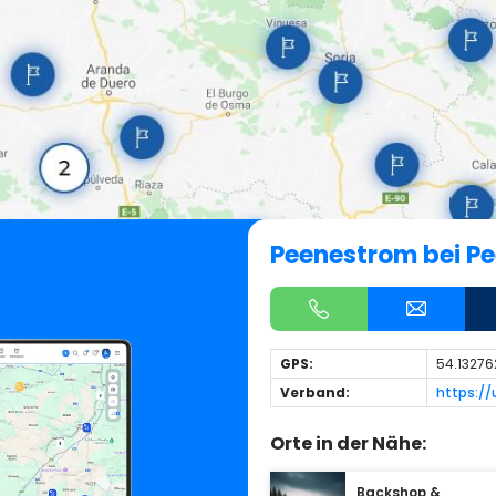
Peenestrom bei 
GPS:
54.13276
Verband:
https:/
Orte in der Nähe:
Backshop &