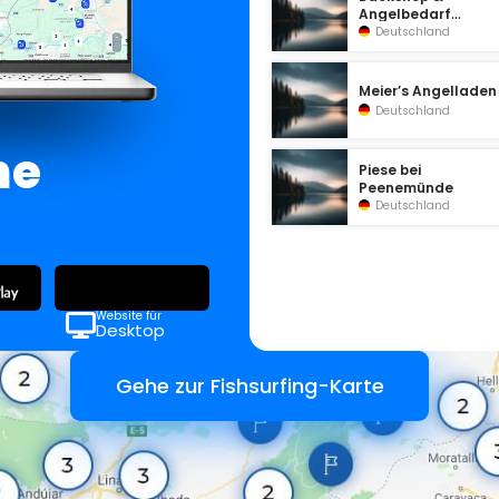
Angelbedarf
Peenemünde
Deutschland
Meier’s Angelladen
Deutschland
ne
Piese bei
Peenemünde
Deutschland
Website für
Desktop
Gehe zur Fishsurfing-Karte