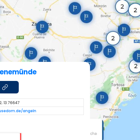
Peenemünde
2; 13.76647
/usedom.de/angeln