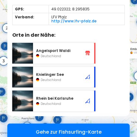
GPS:
49.022322; 8.295835
Verband:
LFV Pfalz
http://www.lfv-pfalz.de
Orte in der Nähe:
Angelsport Waldi
Deutschland
Knielinger See
Deutschland
Rhein bei Karlsruhe
Deutschland
Gehe zur Fishsurfing-Karte