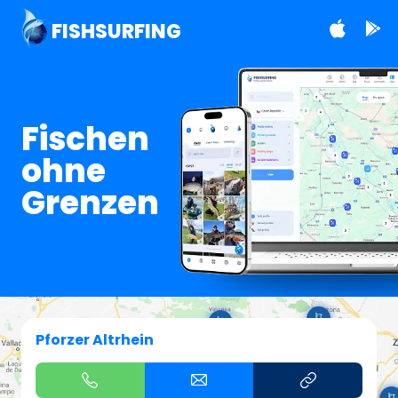
FISHSURFING
Fischen
ohne
Grenzen
Pforzer Altrhein