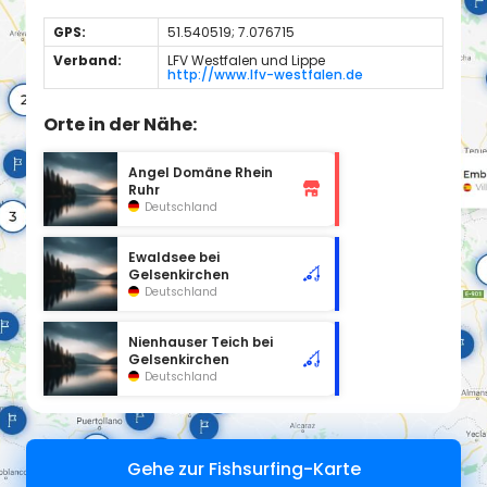
GPS:
51.540519; 7.076715
Verband:
LFV Westfalen und Lippe
http://www.lfv-westfalen.de
Orte in der Nähe:
Angel Domäne Rhein
Ruhr
Deutschland
Ewaldsee bei
Gelsenkirchen
Deutschland
Nienhauser Teich bei
Gelsenkirchen
Deutschland
Gehe zur Fishsurfing-Karte