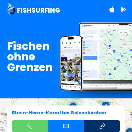
FISHSURFING
Fischen
ohne
Grenzen
Rhein-Herne-Kanal bei Gelsenkirchen