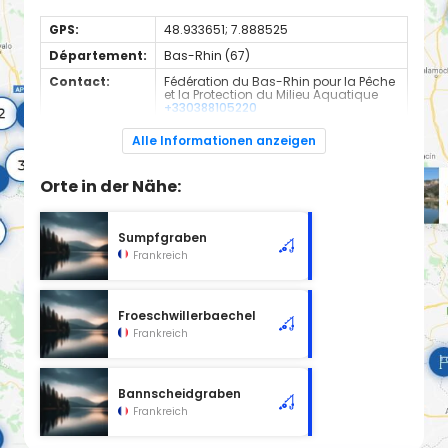
GPS:
48.933651; 7.888525
Département:
Bas-Rhin (67)
Contact:
Fédération du Bas-Rhin pour la Pêche
et la Protection du Milieu Aquatique
+330388105220
Espèces de
Carnassier, carpe, poisson blanc
Alle Informationen anzeigen
poissons:
Cours d'eau en 2nd catégorie
Orte in der Nähe:
Sumpfgraben
Frankreich
Froeschwillerbaechel
Frankreich
Bannscheidgraben
Frankreich