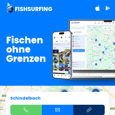
FISHSURFING
Fischen
ohne
Grenzen
Schindelbach