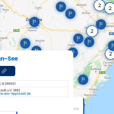
nn-See
; 8.396621
tadt u.U. 1882
ww.asv-lippstadt.de