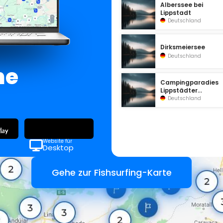
Alberssee bei
Lippstadt
Deutschland
Dirksmeiersee
Deutschland
ne
Campingparadies
Lippstädter
Seenplatte
Deutschland
Website für
Desktop
Gehe zur Fishsurfing-Karte