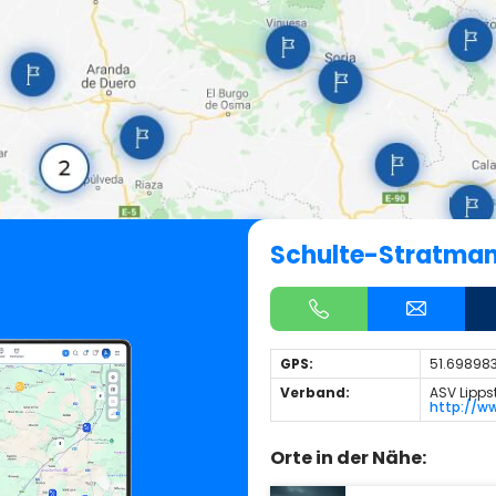
Schulte-Stratma
GPS:
51.698983
Verband:
ASV Lipps
http://w
Orte in der Nähe: