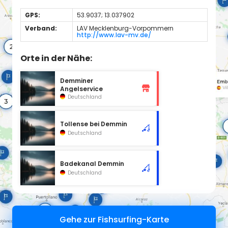
GPS:
53.9037; 13.037902
Verband:
LAV Mecklenburg-Vorpommern
http://www.lav-mv.de/
Orte in der Nähe:
Demminer
Angelservice
Deutschland
Tollense bei Demmin
Deutschland
Badekanal Demmin
Deutschland
Gehe zur Fishsurfing-Karte