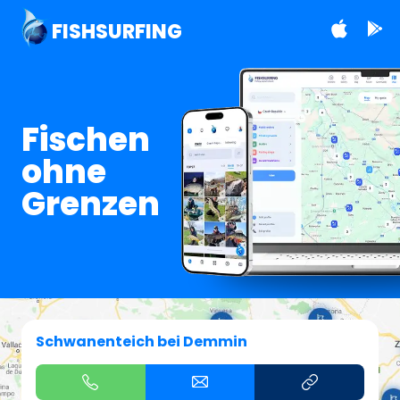
FISHSURFING
Fischen
ohne
Grenzen
Schwanenteich bei Demmin