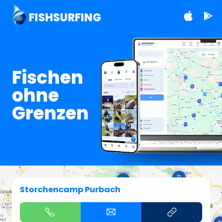
FISHSURFING
Fischen
ohne
Grenzen
Storchencamp Purbach