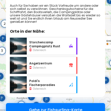
Auch für Sie haben wir ein Stück Vorfreude um andere oder
sich selbst zu verwöhnen. Geschenksgutscheine für die
Schifffahrt, den Bootsverleih, die Campingplätze oder
unsere Gästehäuser versüßen die Wartezeit bis es wieder so
weit ist und Sie endlich Ihren Urlaub am Neusiedler See
genießen können!
Orte in der Nähe:
Storchencamp
Campingplatz Rust
Österreich
Angelzentrum
Österreich
Poldi's
Fischerparadies
Österreich
Gehe zur Fishsurfing-Karte