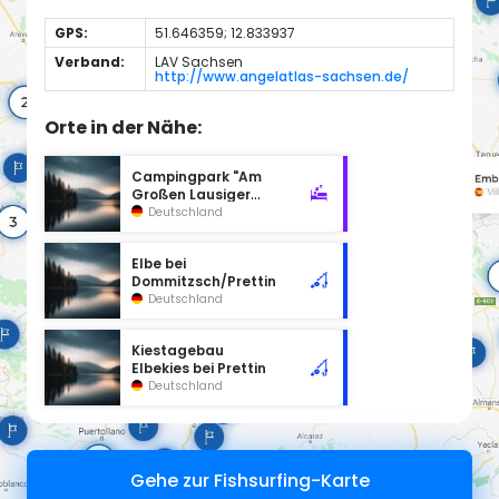
GPS:
51.646359; 12.833937
Verband:
LAV Sachsen
http://www.angelatlas-sachsen.de/
Orte in der Nähe:
Campingpark "Am
Großen Lausiger
Teich"
Deutschland
Elbe bei
Dommitzsch/Prettin
Deutschland
Kiestagebau
Elbekies bei Prettin
Deutschland
Gehe zur Fishsurfing-Karte