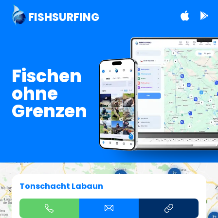
FISHSURFING
Fischen
ohne
Grenzen
Tonschacht Labaun