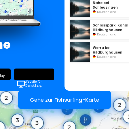
Nahe bei
Schleusingen
Deutschland
Schlosspark-Kanal
Hildburghausen
Deutschland
ne
Werra bei
Hildburghausen
Deutschland
Website für
Desktop
Gehe zur Fishsurfing-Karte