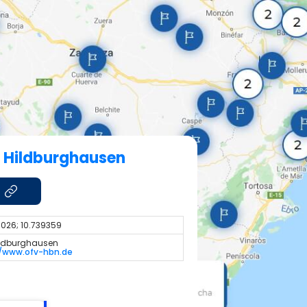
V Hildburghausen
026; 10.739359
ildburghausen
//www.ofv-hbn.de