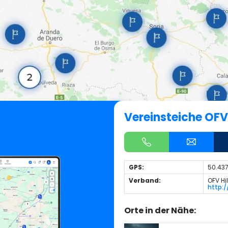
Vereinsteiche OF
GPS:
50.437
Verband:
OFV H
http:
Orte in der Nähe: