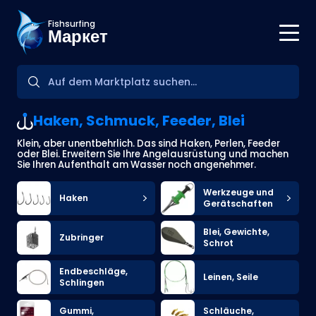
Fishsurfing
Маркет
Haken, Schmuck, Feeder, Blei
Klein, aber unentbehrlich. Das sind Haken, Perlen, Feeder
oder Blei. Erweitern Sie Ihre Angelausrüstung und machen
Sie Ihren Aufenthalt am Wasser noch angenehmer.
Werkzeuge und
Haken
Gerätschaften
Blei, Gewichte,
Zubringer
Schrot
Endbeschläge,
Leinen, Seile
Schlingen
Gummi,
Schläuche,