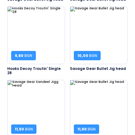
9,60
BGN
10,00
BGN
Hooks Decoy Troutin' Single
Savage Gear Bullet Jig head
28
11,50
BGN
11,60
BGN