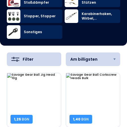
Stoßdämpfer
Stützen
Karabinerhaken,
Stopper, Stopper
Wirbel,
Verbindungsschm
uck
Sonstiges
Filter
Am billigsten
1,25
BGN
1,40
BGN