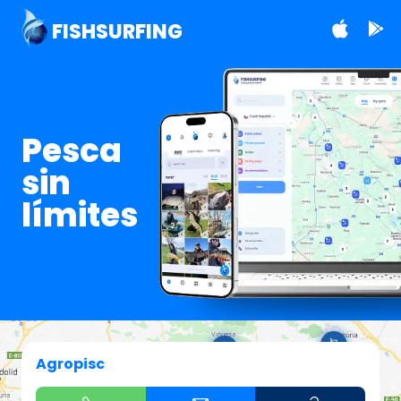
FISHSURFING
Pesca
sin
límites
Agropisc