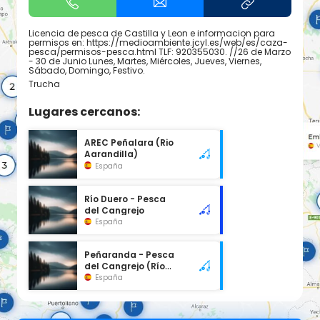
Licencia de pesca de Castilla y Leon e informacion para
permisos en: https://medioambiente.jcyl.es/web/es/caza-
pesca/permisos-pesca.html TLF: 920355030. //26 de Marzo
- 30 de Junio Lunes, Martes, Miércoles, Jueves, Viernes,
Sábado, Domingo, Festivo.
Trucha
Lugares cercanos:
AREC Peñalara (Rio
Aarandilla)
España
Río Duero - Pesca
del Cangrejo
España
Peñaranda - Pesca
del Cangrejo (Río
Arandilla)
España