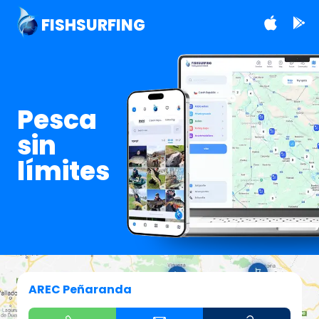
FISHSURFING
Pesca
sin
límites
AREC Peñaranda