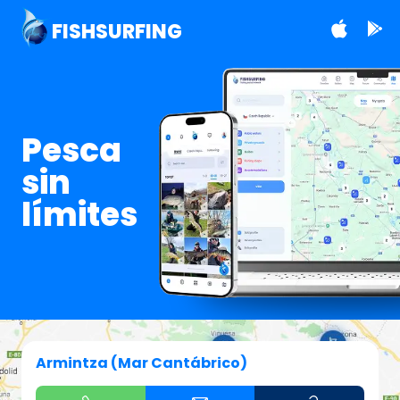
FISHSURFING
Pesca
sin
límites
Armintza (Mar Cantábrico)