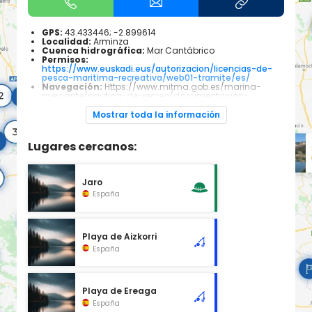
GPS:
43.433446; -2.899614
Localidad:
Arminza
Cuenca hidrográfica:
Mar Cantábrico
Permisos:
https://www.euskadi.eus/autorizacion/licencias-de-
pesca-maritima-recreativa/web01-tramite/es/
Navegación:
Https://www.mitma.gob.es/marina-
mercante/nautica-de-recreo/documentacion-
administrativa/el-certificado-de-registro-espanol-
permiso-de-navegacion
Mostrar toda la información
Especies piscícolas:
Todas las especies pescables
que habitan el mar cantábrico, dependiendo de las
épocas del año será mas común encontrar unas u
Lugares cercanos:
otras
Jaro
España
Playa de Aizkorri
España
Playa de Ereaga
España