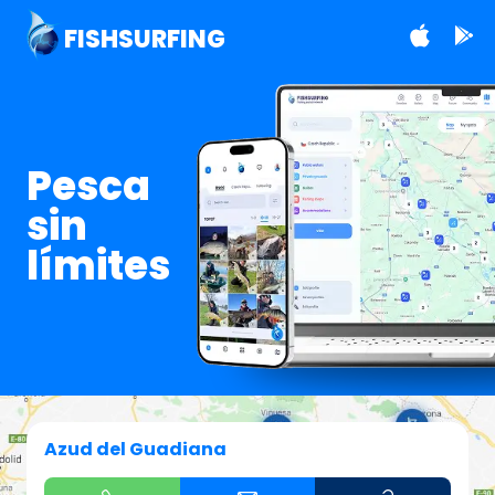
FISHSURFING
Pesca
sin
límites
Azud del Guadiana