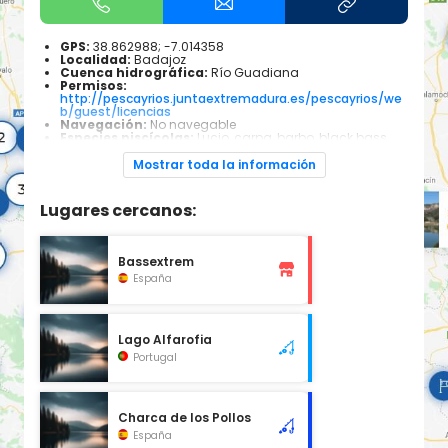
GPS:
38.862988; -7.014358
Localidad:
Badajoz
Cuenca hidrográfica:
Río Guadiana
Permisos:
http://pescayrios.juntaextremadura.es/pescayrios/we
b/guest/licencias
Navegación:
No navegable
Especies piscícolas:
Lucio, carpa, barbo, black bass
Mostrar toda la información
Lugares cercanos:
Bassextrem
España
Lago Alfarofia
Portugal
Charca de los Pollos
España