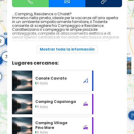
...Camping, Residence o Chalet?
Immerso nella pineta, ideale per le vacanze all’aria aperta
in un ambiente simpaticamente familiare, il Tridente
consente di scegliere fra Campeggio e Residence.
Caratterizzano il campeggio le ampie piazzole
ombreggiate, complete di allacciamento elettrico e di
servizi igienici centralizzati riscaldati nella bassa stagione.
Una finestra sul mare, invece, la offriamo con il nostro
Residence, mettendo a disposizione 48 accoglienti stanze
da 2 a 4 posti letto, con terrazzo, tv satellitare, aria
Mostrar toda la información
condizionata, frigo-bar e servizio spiaggia.
Lugares cercanos:
Canale Cavrato
Italia
Camping Capalonga
Italia
Camping Village
Pino Mare
Italia