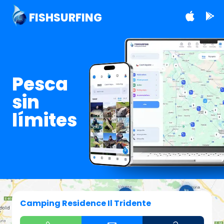
FISHSURFING
Pesca
sin
límites
Camping Residence Il Tridente