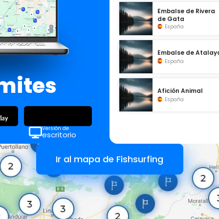
Embalse de Rivera
de Gata
España
Embalse de Atalay
España
ímites
Afición Animal
España
Versión de
escritorio
Ir al mapa de Fishsurfing