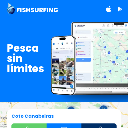
FISHSURFING
Pesca
sin
límites
Coto Canabeiras