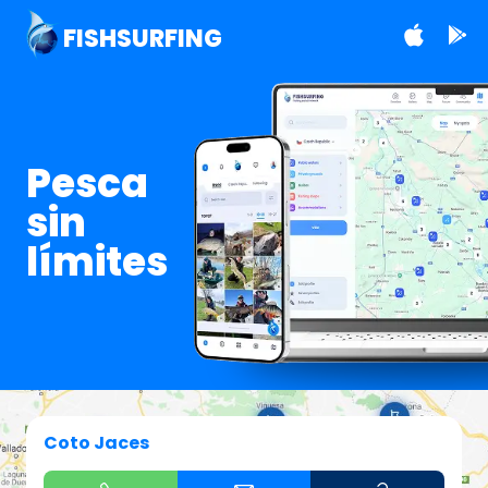
FISHSURFING
Pesca
sin
límites
Coto Jaces