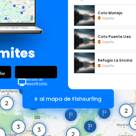
Coto Monejo
España
Coto Puente Lles
España
ímites
Refugio La Encina
España
Versión de
escritorio
Ir al mapa de Fishsurfing