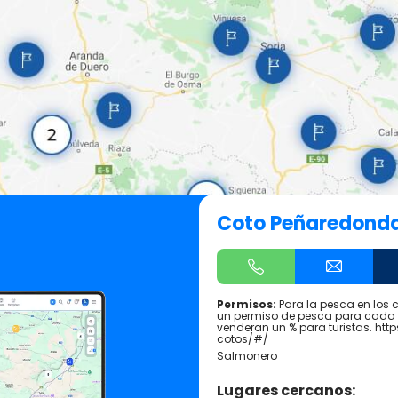
Coto Peñaredond
Permisos:
Para la pesca en los 
un permiso de pesca para cada z
venderan un % para turistas. htt
cotos/#/
Salmonero
Lugares cercanos: