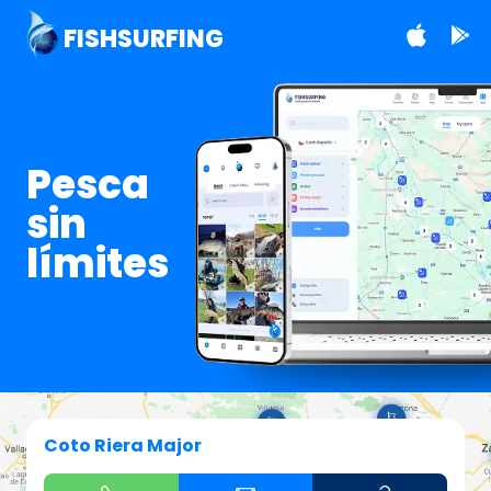
FISHSURFING
Pesca
sin
límites
Coto Riera Major