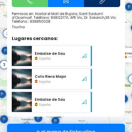
Permisos en: Hostal el Molí de Bujons, Sant Sadurní
d'Osormorf. Teléfono: 938122170; APE Vic, Dr. Salarich,36 Vic.
Teléfono.: 938850028
Trucha
Lugares cercanos:
Embalse de Sau
España
Coto Riera Major
España
Embalse de Sau
España
Ir al mapa de Fishsurfing