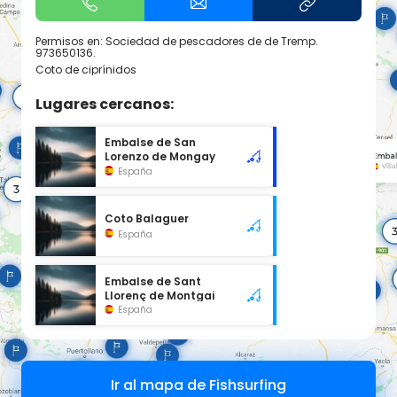
Permisos en: Sociedad de pescadores de de Tremp.
973650136.
Coto de ciprínidos
Lugares cercanos:
Embalse de San
Lorenzo de Mongay
España
Coto Balaguer
España
Embalse de Sant
Llorenç de Montgai
España
Ir al mapa de Fishsurfing