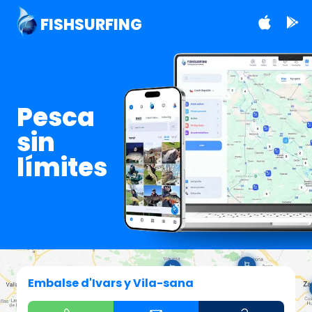
FISHSURFING
Pesca
sin
límites
Embalse d'Ivars y Vila-sana