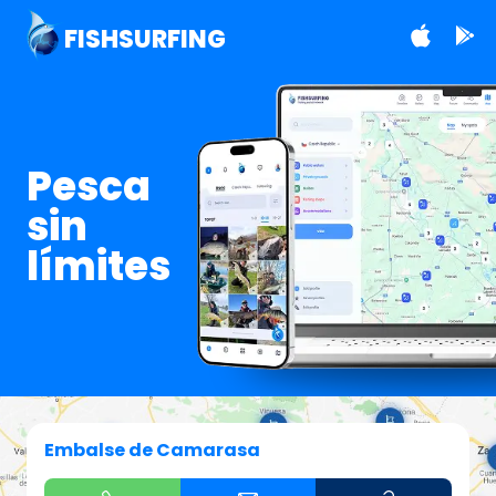
FISHSURFING
Pesca
sin
límites
Embalse de Camarasa