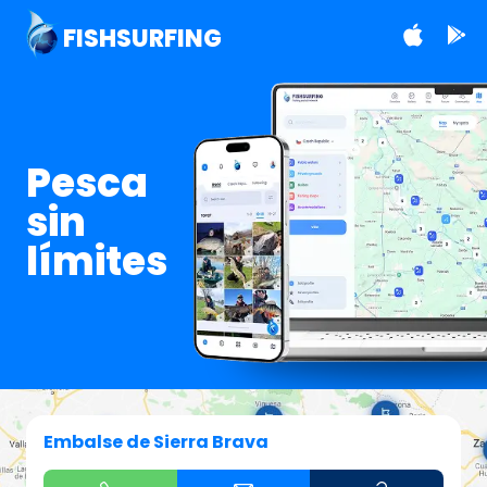
FISHSURFING
Pesca
sin
límites
Embalse de Sierra Brava