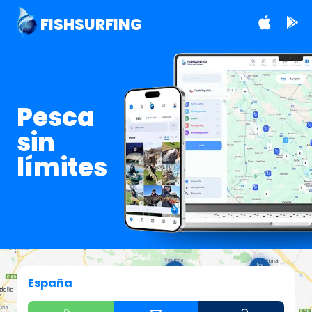
FISHSURFING
Pesca
sin
límites
España