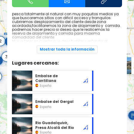
pesca totalmente al natural con muy poquitos medios ya
que buscaremos sitios con dificil acceso y tranquilos.
cubriremos desplazamiento del cliente desde zona
acordada,facilitaremos la zona de alojamiento y comida.
podremos hacer precio si desea que le realicemos la
reserva de alojamiento y comida para maxima
comodidad del cliente.
Muy a tener en cuenta que deve hablar y entender el
Español ya que no disponemos de momento de tal
persona acreditada ,un cordial saludo.
Mostrar toda la información
kike rodriguez Aguera.tlf 626930662
Lugares cercanos:
Embalse de
Cantillana
España
Embalse del Gergal
España
Rio Guadalquivir,
Presa Alcalá del Rio
España