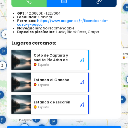
GPS:
42.06601; -1.227004
Localidad:
Sabinar
Permisos:
https://www.aragon.es/-/licencias-de-
caza-y-pesca
Navegación:
No recomendable
Especies piscícolas:
Lucio, Black Bass, Carpa....
Lugares cercanos:
Coto de Captura y
suelta Río Arba de
Luesia
España
Estanca el Gancho
España
Estanca de Escorón
España