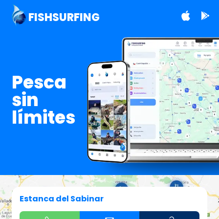
FISHSURFING
Pesca
sin
límites
Estanca del Sabinar