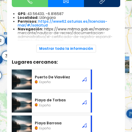
GPS:
43.56433; -6.816587
Localidad:
Llóngara
Permisos:
https://www62.asturias.es/licencias-
mar/#/solicitud
Navegación:
https://www.mitma.gob.es/marina-
mercante/nautica-de-recreo/documentacion-
administrativa/el-certificado-de-registro-espanol-
permiso-de-navegacion
Especies piscícolas:
Todas las especies pescables
que habitan el mar Cantábrico. Dependiendo de las
Mostrar toda la información
épocas del año será mas común encontrar unas u
otras.
Lugares cercanos:
No disponemos de gran información sobre los peces de
esta zona, lo que si os aseguramos es que es un lugar
totalmente increíble y con muchas cosas que descubrir!
Puerto De Viavélez
España
Playa de Torbas
España
Playa Barrosa
España