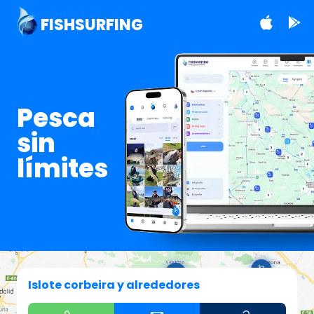
FISHSURFING
Pesca
sin
límites
Islote corbeira y alrededores