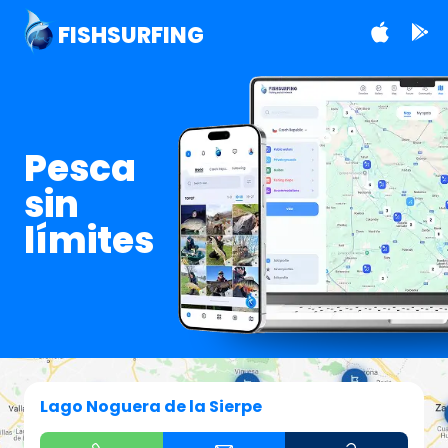
FISHSURFING
Pesca
sin
límites
Lago Noguera de la Sierpe