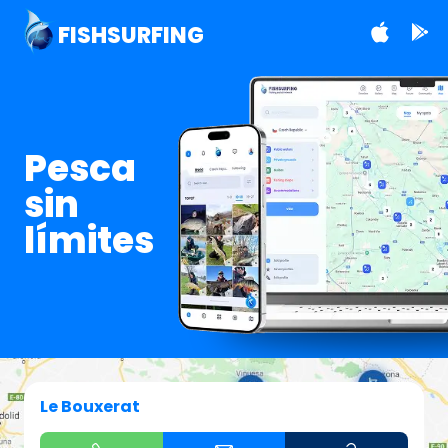
FISHSURFING
Pesca
sin
límites
Le Bouxerat