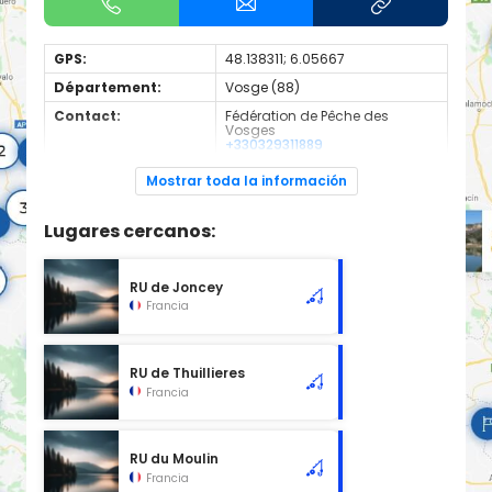
GPS:
48.138311; 6.05667
Département:
Vosge (88)
Contact:
Fédération de Pêche des
Vosges
+330329311889
Espèces de
Truite
Mostrar toda la información
poissons:
1ere categorie
Lugares cercanos:
RU de Joncey
Francia
RU de Thuillieres
Francia
RU du Moulin
Francia