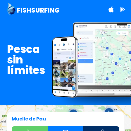
FISHSURFING
Pesca
sin
límites
Muelle de Pau