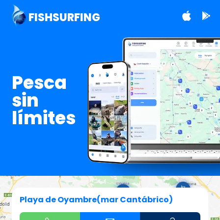
FISHSURFING
Pesca
sin
límites
Playa de Oyambre(mar Cantábrico)