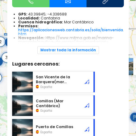
GPS:
43.39845; -4.338688
Localidad:
Cantabria
Cuenca hidrográfica:
Mar Cantábrico
Permisos:
https://aplicacionesweb.cantabria.es/solia/bienvenida.
htm
Navegación:
Https://www.mitma.gob.es/marina-
mercante/nautica-de-recreo/documentacion-
administrativa/el-certificado-de-registro-espanol-
permiso-de-navegacion
Mostrar toda la información
Especies piscícolas:
Todas las especies pescables
que habitan el mar cantábrico, dependiendo de las
épocas del año será mas común encontrar unas u
Lugares cercanos:
otras
San Vicente de la
Barquera(mar
Cantábrico)
España
Comillas (Mar
Cantábrico)
España
Puerto de Comillas
España