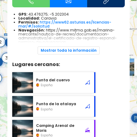
GPS:
43.476275; -5.202304
Localidad:
Caravia
Permisos:
https://www62.asturias.es/licencias-
mar/#/solicitud
Navegación:
https://www.mitma.gob.es/marina-
mercante/nautica-de-recreo/documentacion-
administrativa/el-certificado-de-registro-espanol-
permiso-de-navegacion
Especies piscícolas:
Todas las especies pescables
que habitan el mar Cantábrico. Dependiendo de las
Mostrar toda la información
épocas del año será mas común encontrar unas u
otras.
Lugares cercanos:
Una zona con mayor profundidad de lo que suele ser
habitual y por ello escondiendo sin duda grandes peces!
Punta del cuervo
España
Punta de la atalaya
España
Camping Arenal de
Moris
España