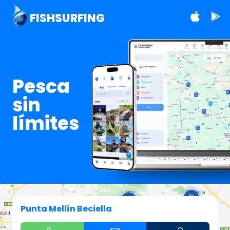
FISHSURFING
Pesca
sin
límites
Punta Mellín Beciella