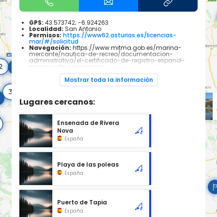
GPS:
43.573742; -6.924263
Localidad:
San Antonio
Permisos:
https://www62.asturias.es/licencias-
mar/#/solicitud
Navegación:
https://www.mitma.gob.es/marina-
mercante/nautica-de-recreo/documentacion-
administrativa/el-certificado-de-registro-espanol-
permiso-de-navegacion
Especies piscícolas:
Todas las especies pescables
que habitan el mar Cantábrico. Dependiendo de las
Mostrar toda la información
épocas del año será mas común encontrar unas u
otras.
Lugares cercanos:
Zona de puntas y grandes rocas donde pueden
esconderse gran cantidad de especies depredadoras...
Ensenada de Rivera
Nova
España
Playa de las poleas
España
Puerto de Tapia
España