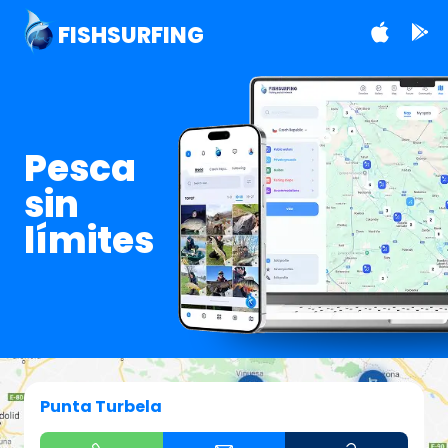
FISHSURFING
Pesca
sin
límites
Punta Turbela