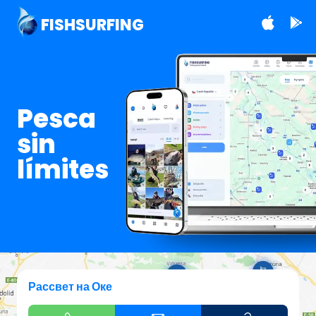
FISHSURFING
Pesca
sin
límites
Рассвет на Оке