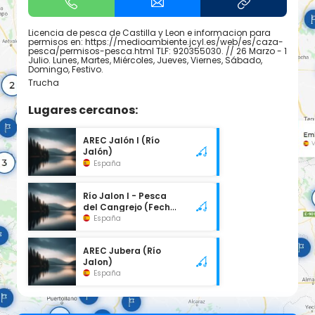
Licencia de pesca de Castilla y Leon e informacion para
permisos en: https://medioambiente.jcyl.es/web/es/caza-
pesca/permisos-pesca.html TLF: 920355030. // 26 Marzo - 1
Julio. Lunes, Martes, Miércoles, Jueves, Viernes, Sábado,
Domingo, Festivo.
Trucha
Lugares cercanos:
AREC Jalón I (Río
Jalón)
España
Río Jalon I - Pesca
del Cangrejo (Fecha
Especial)
España
AREC Jubera (Río
Jalon)
España