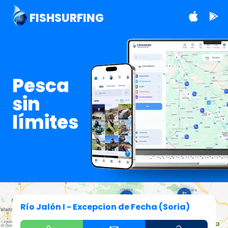
FISHSURFING
Pesca
sin
límites
Río Jalón I - Excepcion de Fecha (Soria)