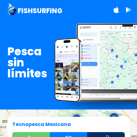
FISHSURFING
Pesca
sin
límites
Tecnopesca Mexicana