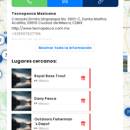
Tecnopesca Mexicana
Calzada Ermita Iztapalapa No. 3901-C, Santa Martha
Acatitla, 09510 Ciudad de México, CDMX
http://www.tecnopesca.com.mx
+525557627788
Horario de apertura
Lunes: 9:00 - 17:30
Mostrar toda la información
Martes: 9:00 - 17:30
Miércoles: 9:00 - 17:30
Jueves: 9:00 - 17:30
Viernes: 9:00 - 17:30
Lugares cercanos:
Sábado: Cerrado
Domingo: Cerrado
Royal Bass Trout
México
Dany Pesca
México
Outdoors Fisherman
´s Depot
México