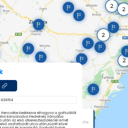
k
7.639154
 Hencsébe beérkezve elhagyva a golfszállót
balra kanyarodva Hedrehely irányába.
 után az első útkereszteződésnél ismét
lső aszfaltozott utca után,zúzott kővel
el panzió és horgásztó. Fogható halak: