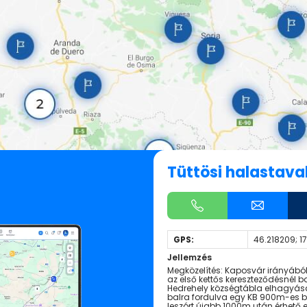
Tüttösi halastava
GPS:
46.218209; 1
Jellemzés
Megközelítés: Kaposvár irányából
az első kettős kereszteződésnél 
Hedrehely községtábla elhagyása
balra fordulva egy KB 900m-es be
leszórt újabb 1000m után érhető 