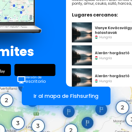
ponty, amur, csuka, süllő, harcsa,
Lugares cercanos:
Visnye Kovácsvölgy
halastavak
Hungría
ímites
Alerán-horgásztó
Hungría
Alerán-horgásztó
Versión de
escritorio
Hungría
Ir al mapa de Fishsurfing