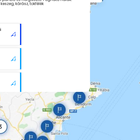
 keszeg, kárász, tokfélék
i