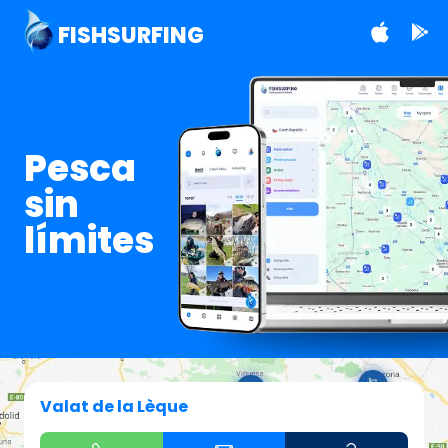
FISHSURFING
Pesca
sin
límites
Valat de la Lèque