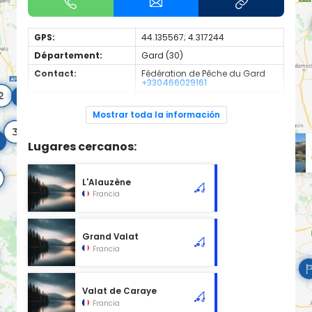
GPS:
44.135567; 4.317244
Département:
Gard (30)
Contact:
Fédération de Pêche du Gard
+330466029161
Espèces de
Carnassier, carpe, poisson
poissons:
blanc
Mostrar toda la información
Cours d'eau d'une longueur de 2.39 km classé en 2ème
catégorie piscicole à cet emplacement.
Lugares cercanos:
L'Alauzène
Francia
Grand Valat
Francia
Valat de Caraye
Francia