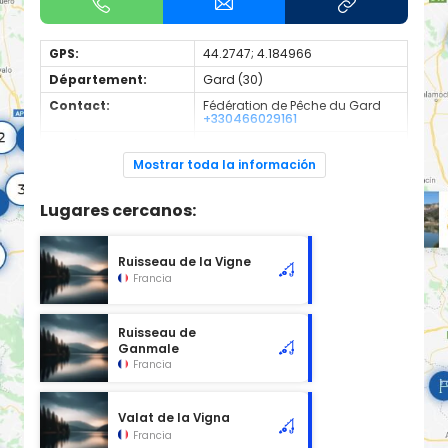
GPS:
44.2747; 4.184966
Département:
Gard (30)
Contact:
Fédération de Pêche du Gard
+330466029161
Espèces de
Carnassier, carpe, poisson
poissons:
blanc
Mostrar toda la información
Cours d'eau d'une longueur de 0.73 km classé en 2ème
catégorie piscicole à cet emplacement.
Lugares cercanos:
Ruisseau de la Vigne
Francia
Ruisseau de
Ganmale
Francia
Valat de la Vigna
Francia