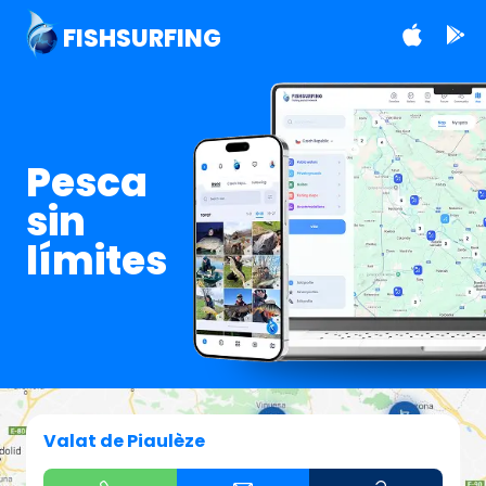
FISHSURFING
Pesca
sin
límites
Valat de Piaulèze