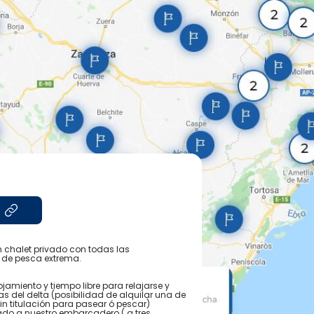
 chalet privado con todas las
de pesca extrema.
jamiento y tiempo libre para relajarse y
s del delta (posibilidad de alquilar una de
n titulación para pasear ó pescar)
ado a nuestro embarcadero ( a tres