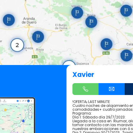
Xavier
!OFERTA¡ LAST MINUTE
Cuatro noches de alojamiento en
comodidades+ cuatro jornadas 
Programa:
Día 1: Sábado día 29/7/2023:
Llegada a la casa en Riumar, alo
tomar contacto con las maravilla
nuestras embarcaciones con ó si
Dia 2: Domingo 30/7/2023 . Trasl