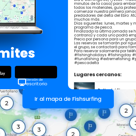
minutos de la casa) para embarc
todos los materiales, guía profesi
comenzar nuestra primera jorna
predadores del delta del Ebro: Atú
muchos más.
Días siguientes: lunes, martes y m
programa de pesca.
Finalizada la última jornada se 
contrario) y cada uno podrá emp
Precio por persona para un grup
Las reservas se tomarán por rig
ímites
el grupo, se contactará para for
Para reservar solamente por tel
#fishingholidays #fishingday #f
#tunafishing #extremefishing #p
#pescadelta
Lugares cercanos:
Versión de
escritorio
Delta del Ebro
España
Ir al mapa de Fishsurfing
Playa de Sant Anto
España
Desembocadura de