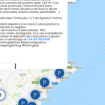
ar a bordo de nuestra open 7,82 m. Con
onal, licencias ( todo incluído) para
da de 6 horas de pesca en busca de los
n, bacoreta, anjova, bonito, palometón... y
iércoles ( 31de julio, 1 y 2 de Agosto) mismo
habrá dejado ya la casa ( salvo pactar lo
render su regreso.
o de máximo 4 pescadores. 1150
uroso orden de llegada. Una vez completado
malizar el depósito de cada plaza ó grupo.
éfono ó whatsapp al
+34 647603438
ishinglifestyle #pescadeportiva
oppingfishing #fishingtrip
ni
l