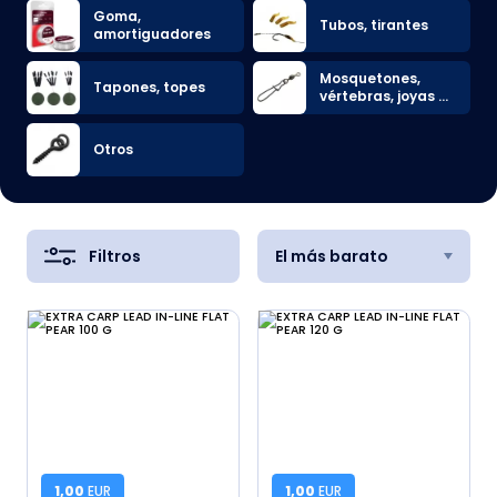
Goma,
Tubos, tirantes
amortiguadores
Mosquetones,
Tapones, topes
vértebras, joyas de
conexión
Otros
Filtros
El más barato
1,00
EUR
1,00
EUR