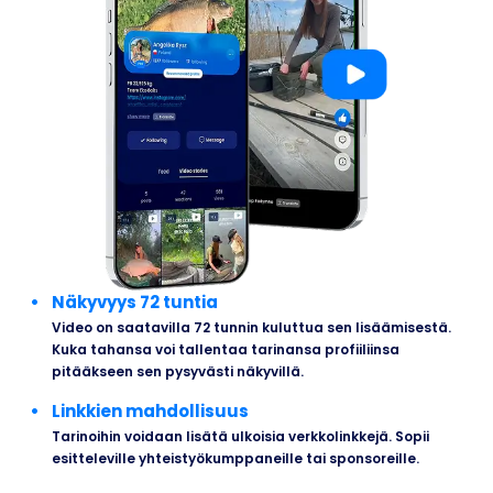
Näkyvyys 72 tuntia
Video on saatavilla 72 tunnin kuluttua sen lisäämisestä.
Kuka tahansa voi tallentaa tarinansa profiiliinsa
pitääkseen sen pysyvästi näkyvillä.
Linkkien mahdollisuus
Tarinoihin voidaan lisätä ulkoisia verkkolinkkejä. Sopii
esitteleville yhteistyökumppaneille tai sponsoreille.