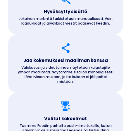
Hyväksytty sisältö
Jokainen merkintä tarkistetaan manuaalisesti. Vain
laadukkaat ja arvokkaat viestit pääsevät Feediin.
Jaa kokemuksesi maailman kanssa
Valokuvasi ja videotarinasi näytetään kalastajille
ympäri maailmaa. Näytämme sisällön kronologisesti
lähetyksen mukaan, jotta kukaan ei jää paitsi
mistään.
Valitut kokoelmat
Tuemme Feedin parhaita push-ilmoituksilla, kuten
Päivän vinkki, Fishsurfing Legends tai Fishsurfing