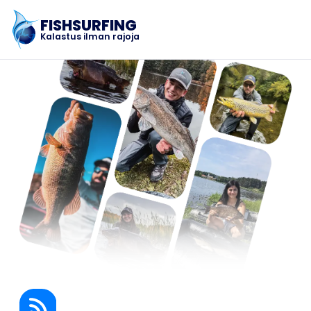
FISHSURFING
Kalastus ilman rajoja
Rekisteröinti
Etusivu
Blogi
Tietoja sovelluksesta
Fishsurfing