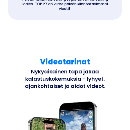
Ladies. TOP 27 on viime päivän kiinnostavimmat
viestit.
Videotarinat
Nykyaikainen tapa jakaa
kalastuskokemuksia - lyhyet,
ajankohtaiset ja aidot videot.