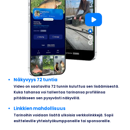
Näkyvyys 72 tuntia
Video on saatavilla 72 tunnin kuluttua sen lisäämisestä.
Kuka tahansa voi tallentaa tarinansa profiiliinsa
pitääkseen sen pysyvästi näkyvillä.
Linkkien mahdollisuus
Tarinoihin voidaan lisätä ulkoisia verkkolinkkejä. Sopii
esitteleville yhteistyökumppaneille tai sponsoreille.