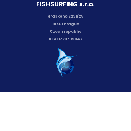
FISH­SURFING s.r.o.
Hráského 2231/25
14801 Prague
Czech republic
ALV CZ28709047