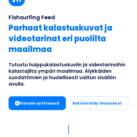
Business
Fishsurfing Feed
Parhaat kalastuskuvat ja
videotarinat eri puolilta
maailmaa
Tutustu huippukalastuskuviin ja videotarinoihin
kalastajilta ympäri maailmaa. Älykkäiden
suodattimien ja huolellisesti valitun sisällön
avulla.
Vieraile syötteessä
Rekisteröidy ilmaiseksi!