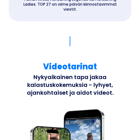
Ladies. TOP 27 on viime päivän kiinnostavimmat
viestit.
Videotarinat
Nykyaikainen tapa jakaa
kalastuskokemuksia - lyhyet,
ajankohtaiset ja aidot videot.