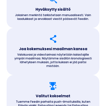
Hyväksytty sisältö
Jokainen merkintä tarkistetaan manuaalisesti. Vain
laadukkaat ja arvokkaat viestit pääsevät Feediin.
Jaa kokemuksesi maailman kanssa
Valokuvasi ja videotarinasi näytetään kalastajille
ympäri maailmaa. Näytämme sisällön kronologisesti
lähetyksen mukaan, jotta kukaan ei jää paitsi
mistään.
Valitut kokoelmat
Tuemme Feedin parhaita push-ilmoituksilla, kuten
Päivän vinkki, Fishsurfing Legends tai Fishsurfing