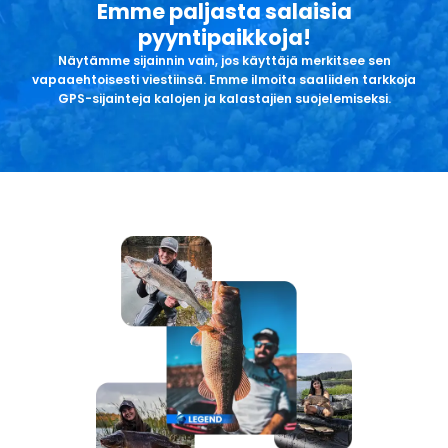
Emme paljasta salaisia
pyyntipaikkoja!
Näytämme sijainnin vain, jos käyttäjä merkitsee sen
vapaaehtoisesti viestiinsä. Emme ilmoita saaliiden tarkkoja
GPS-sijainteja kalojen ja kalastajien suojelemiseksi.