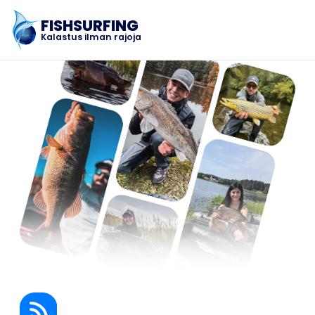
FISHSURFING
Kalastus ilman rajoja
Rekisteröinti
Etusivu
Blogi
Tietoja sovelluksesta
Fishsurfing