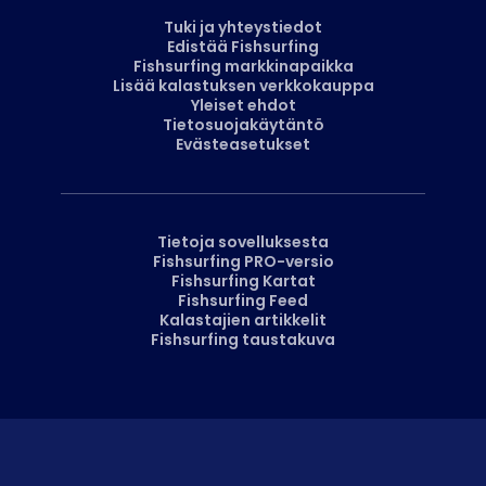
Tuki ja yhteystiedot
Edistää Fishsurfing
Fishsurfing markkinapaikka
Lisää kalastuksen verkkokauppa
Yleiset ehdot
Tietosuojakäytäntö
Evästeasetukset
Tietoja sovelluksesta
Fishsurfing PRO-versio
Fishsurfing Kartat
Fishsurfing Feed
Kalastajien artikkelit
Fishsurfing taustakuva