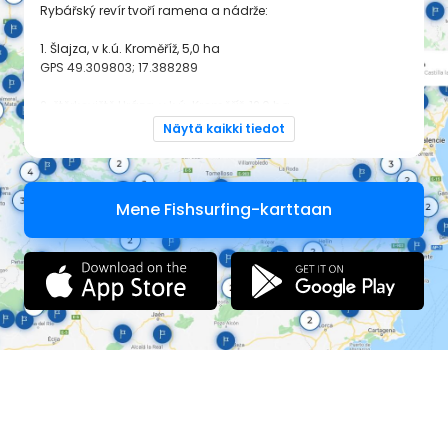
Rybářský revír tvoří ramena a nádrže:
1. Šlajza, v k.ú. Kroměříž, 5,0 ha
GPS
49.309803; 17.388289
2. štěrkoviště Hráza, v k.ú. Kroměříž, 12,0 ha
GPS
49.287275; 17.409122
Näytä kaikki tiedot
3. Čistá, v k.ú. Hulín, 0,3 ha
GPS
49.27175; 17.479167
Mene Fishsurfing-karttaan
4. štěrkoviště, v k.ú. Hulín, 93,5 ha
GPS
49.298811; 17.440692
5. závlahová, v k.ú. Lubná, 1,0 ha
GPS
49.212133; 17.402406
6. Medkovy rybníky, v k.ú. Kroměříž, 2,8 ha
GPS
49.305211; 17.4114
Na nádržích 1. Šlajza (5,0 ha) a 2. štěrkoviště Hráza (12,0 ha)
je povoleno zavážení nástrah pouze při lovu dravých ryb.
Na nádrži 2. štěrkoviště Hráza (12,0 ha) zákaz lovu z
oplocených pozemků.