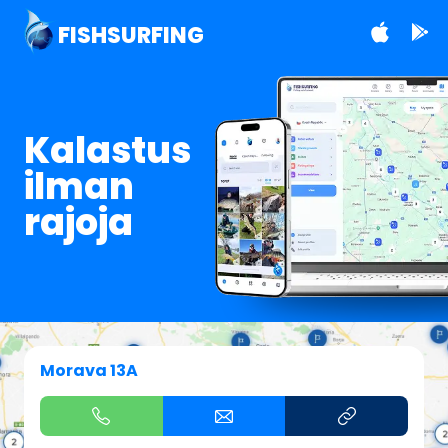
FISHSURFING
Kalastus
ilman
rajoja
Morava 13A