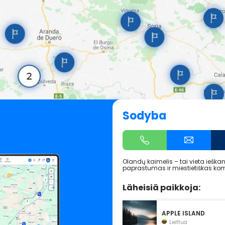
Sodyba
Olandų kaimelis – tai vieta ieška
paprastumas ir miestietiškas kom
Läheisiä paikkoja:
APPLE ISLAND
Liettua