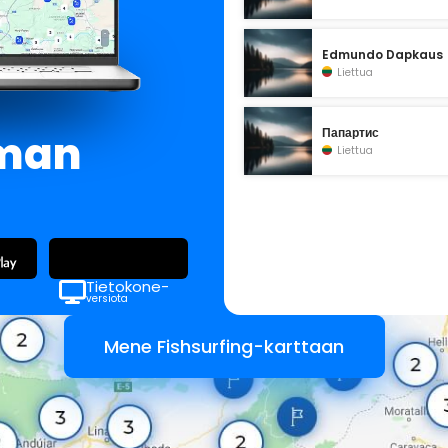
Edmundo Dapkaus
Liettua
lman
Папартис
Liettua
Tietokone-
versiota
Mene Fishsurfing-karttaan