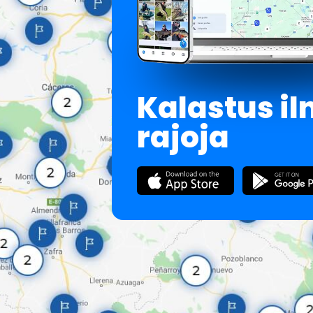
Kalastus i
rajoja