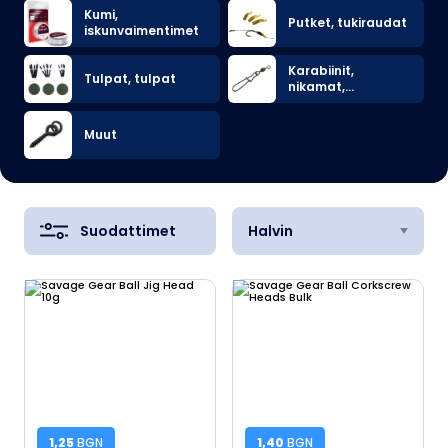
Kumi,
Putket, tukiraudat
iskunvaimentimet
Karabiinit,
Tulpat, tulpat
nikamat,
liitoskorut
Muut
Suodattimet
Halvin
1,25
BGN
1,40
BGN