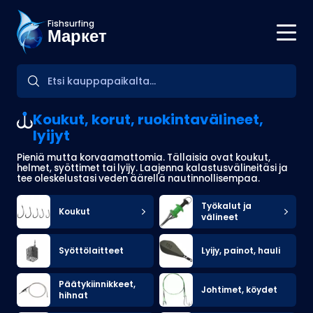
Fishsurfing
Маркет
Koukut, korut, ruokintavälineet,
lyijyt
Pieniä mutta korvaamattomia. Tällaisia ovat koukut,
helmet, syöttimet tai lyijy. Laajenna kalastusvälineitäsi ja
tee oleskelustasi veden äärellä nautinnollisempaa.
Työkalut ja
Koukut
välineet
Syöttölaitteet
Lyijy, painot, hauli
Päätykiinnikkeet,
Johtimet, köydet
hihnat