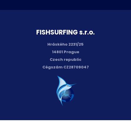
FISH­SURFING s.r.o.
Hráského 2231/25
14801 Prague
Czech republic
Cégszám CZ28709047