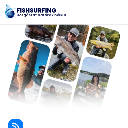
FISHSURFING
Horgászat határok nélkül
Regisztráció
Főoldal
Blog
Az alkalmazásról
Fishsurfing