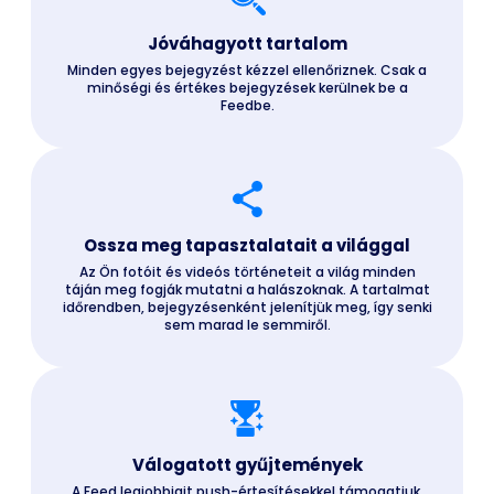
Jóváhagyott tartalom
Minden egyes bejegyzést kézzel ellenőriznek. Csak a
minőségi és értékes bejegyzések kerülnek be a
Feedbe.
Ossza meg tapasztalatait a világgal
Az Ön fotóit és videós történeteit a világ minden
táján meg fogják mutatni a halászoknak. A tartalmat
időrendben, bejegyzésenként jelenítjük meg, így senki
sem marad le semmiről.
Válogatott gyűjtemények
A Feed legjobbjait push-értesítésekkel támogatjuk,