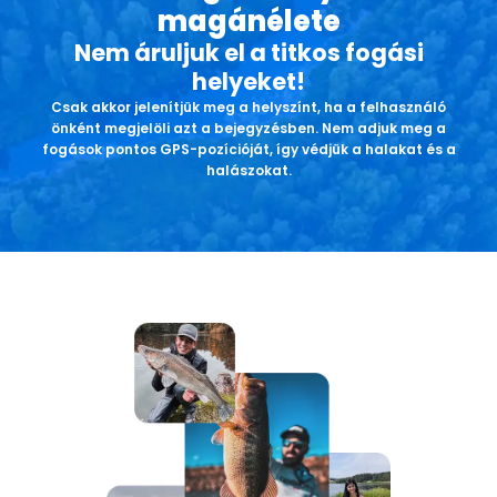
magánélete
Nem áruljuk el a titkos fogási
helyeket!
Csak akkor jelenítjük meg a helyszínt, ha a felhasználó
önként megjelöli azt a bejegyzésben. Nem adjuk meg a
fogások pontos GPS-pozícióját, így védjük a halakat és a
halászokat.