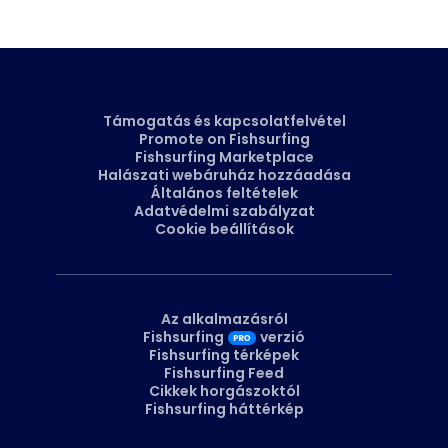
halász maga jelöli meg. A hely mellett más részleteket is
megjelölhet, például a sikeres csalit vagy felszerelést, ami
közvetlenül a Piactérre visz.
Támogatás és kapcsolatfelvétel
Promote on Fishsurfing
Fishsurfing Marketplace
Halászati webáruház hozzáadása
Általános feltételek
Adatvédelmi szabályzat
Cookie beállítások
Az alkalmazásról
Fishsurfing
verzió
Fishsurfing térképek
Fishsurfing Feed
Cikkek horgászoktól
Fishsurfing háttérkép