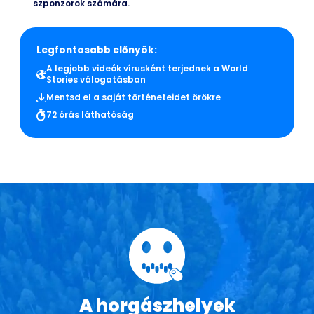
szponzorok számára.
Legfontosabb előnyök:
A legjobb videók vírusként terjednek a World
Stories válogatásban
Mentsd el a saját történeteidet örökre
72 órás láthatóság
A horgászhelyek