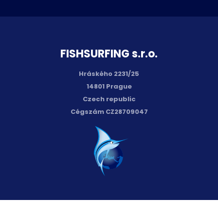
FISH­SURFING s.r.o.
Hráského 2231/25
14801 Prague
Czech republic
Cégszám CZ28709047