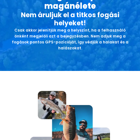
magánélete
Nem áruljuk el a titkos fogási
helyeket!
Csak akkor jelenítjük meg a helyszínt, ha a felhasználó
önként megjelöli azt a bejegyzésben. Nem adjuk meg a
fogások pontos GPS-pozícióját, így védjük a halakat és a
halászokat.