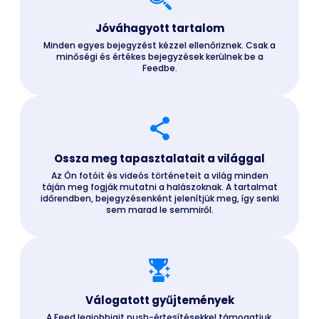
Jóváhagyott tartalom
Minden egyes bejegyzést kézzel ellenőriznek. Csak a
minőségi és értékes bejegyzések kerülnek be a
Feedbe.
Ossza meg tapasztalatait a világgal
Az Ön fotóit és videós történeteit a világ minden
táján meg fogják mutatni a halászoknak. A tartalmat
időrendben, bejegyzésenként jelenítjük meg, így senki
sem marad le semmiről.
Válogatott gyűjtemények
A Feed legjobbjait push-értesítésekkel támogatjuk,