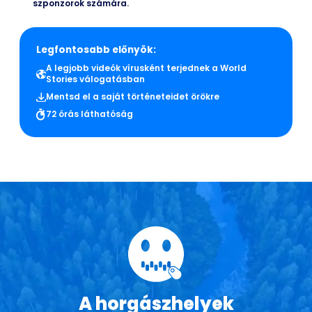
szponzorok számára.
Legfontosabb előnyök:
A legjobb videók vírusként terjednek a World
Stories válogatásban
Mentsd el a saját történeteidet örökre
72 órás láthatóság
A horgászhelyek