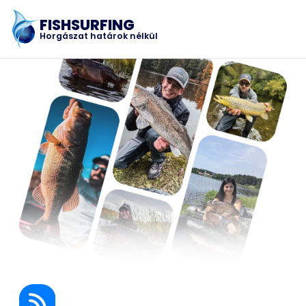
FISHSURFING
Horgászat határok nélkül
Regisztráció
Főoldal
Blog
Az alkalmazásról
Fishsurfing