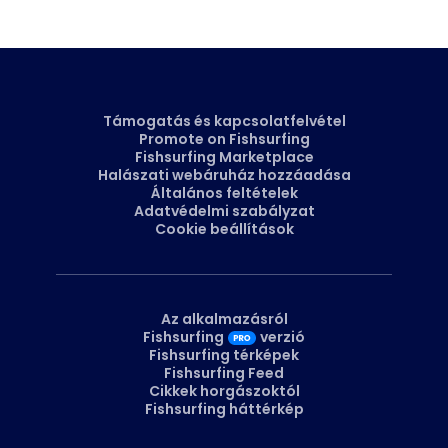
halász maga jelöli meg. A hely mellett más részleteket is
megjelölhet, például a sikeres csalit vagy felszerelést, ami
közvetlenül a Piactérre visz.
Támogatás és kapcsolatfelvétel
Promote on Fishsurfing
Fishsurfing Marketplace
Halászati webáruház hozzáadása
Általános feltételek
Adatvédelmi szabályzat
Cookie beállítások
Az alkalmazásról
Fishsurfing
verzió
Fishsurfing térképek
Fishsurfing Feed
Cikkek horgászoktól
Fishsurfing háttérkép