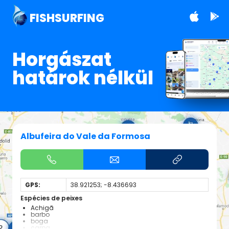
FISHSURFING
Horgászat
határok nélkül
Albufeira do Vale da Formosa
GPS:
38.921253; -8.436693
Espécies de peixes
Achigã
barbo
boga
carpa