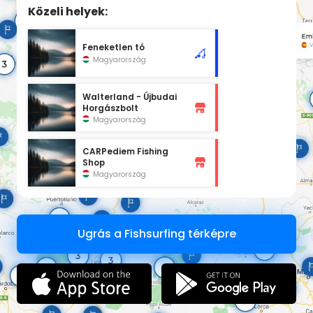
Közeli helyek:
Feneketlen tó
Magyarország
Walterland - Újbudai
Horgászbolt
Magyarország
CARPediem Fishing
Shop
Magyarország
Ugrás a Fishsurfing térképre