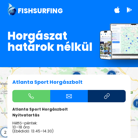
FISHSURFING
Horgászat
határok nélkül
Atlanta Sport Horgászbolt
Atlanta Sport Horgászbolt
Nyitvatartás
Hétfő–péntek:
10–18 óra
(Ebédidő: 13.45–14.30)